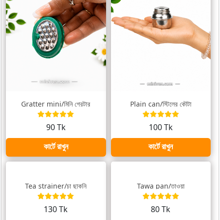
Gratter mini/মিনি গ্রেটার
Plain can/স্টিলের কৌটা
90 Tk
100 Tk
কার্টে রাখুন
কার্টে রাখুন
Tea strainer/চা ছাকনি
Tawa pan/তাওয়া
130 Tk
80 Tk