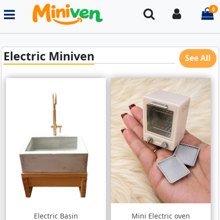
0
Search
Login
i
Electric Miniven
See All
Electric Basin
Mini Electric oven