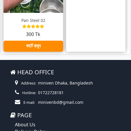
Pan Steel 02
300 Tk
কার্টে রাখুন
HEAD OFFICE
miniven Dhaka, Bangladesh
Address:
01722728181
Hotline:
minivenbd@gmail.com
E-mail:
PAGE
About Us