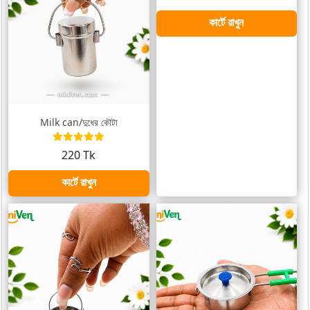
কার্টে রাখুন
Milk can/দুধের কৌটা
220 Tk
কার্টে রাখুন